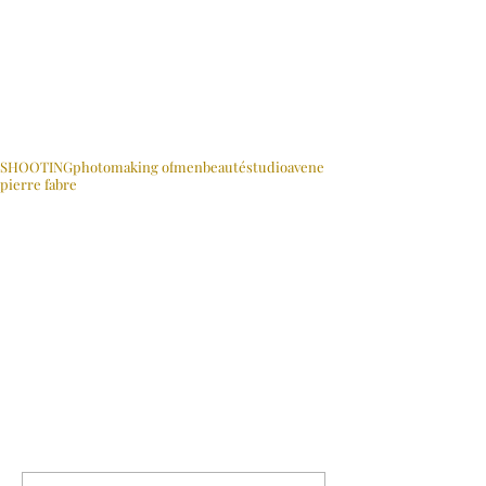
Mots-clés :
SHOOTING
photo
making of
men
beauté
studio
avene
pierre fabre
MAKING OF
FILMS
Commentaires