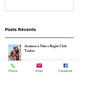
Rédigez un commentaire...
Posts Récents
Anakena x Nike x Rugby Club
Toulon
Phone
Email
Facebook
ANAKENA x NIKE x STADE
TOULOUSAIN Maillot Coupe
d'Europe 24