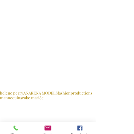
Mots-clés :
helene perry
ANAKENA MODELS
fashion
productions
mannequins
robe mariée
PHOTOS