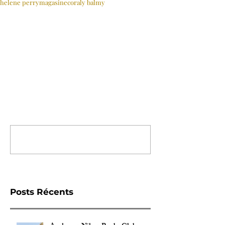
helene perry
magasine
coraly balmy
MAGAZINES
Commentaires
Rédigez un commentaire...
Posts Récents