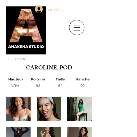
Se connecter
RETOUR
CAROLINE. POD
Hauteur
Poitrine
Taille
Hanche
1,79m
92
64
99