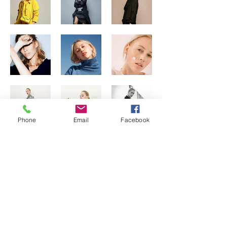
Phone
Email
Facebook
Précédent
Suivant
9, rue caffarelli 31000 Toulouse -
contact@anakenastudio.fr
rgpd
|
mentions légales
|
contact