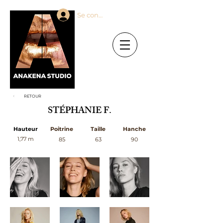
Se connecter
RETOUR
STÉPHANIE F.
Hauteur
Poitrine
Taille
Hanche
1,77 m
85
63
90