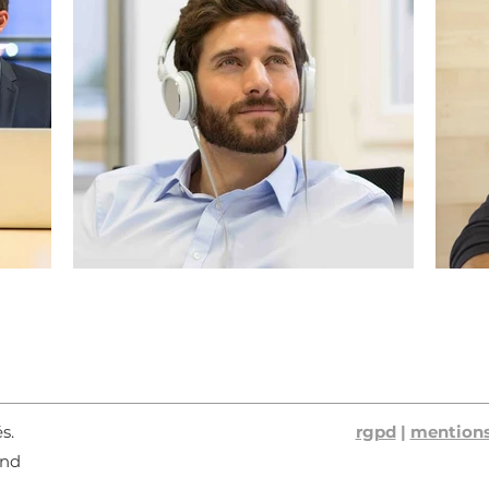
és.
rgpd
|
mentions
ond