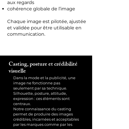
aux regards
cohérence globale de l’image
Chaque image est pilotée, ajustée
et validée pour être utilisable en
communication.
Casting, posture et crédibilité
visuelle
Dans la mode et la publicité, une
image ne fonctionne pas
seulement par sa technique.
Silhouette, posture, attitude,
expression : ces éléments sont
centraux.
Notre connaissance du casting
permet de produire des images
crédibles, incarnées et acceptables
par les marques comme par les