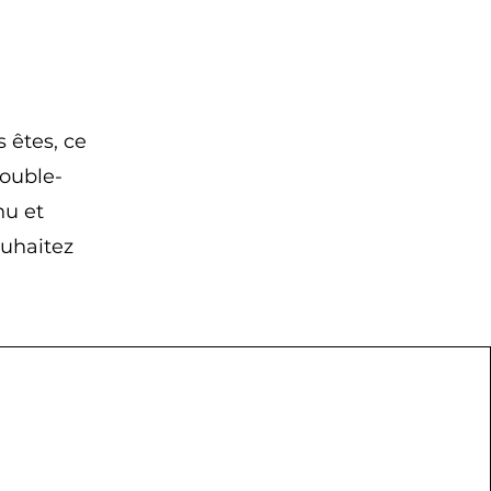
 êtes, ce
Double-
nu et
ouhaitez