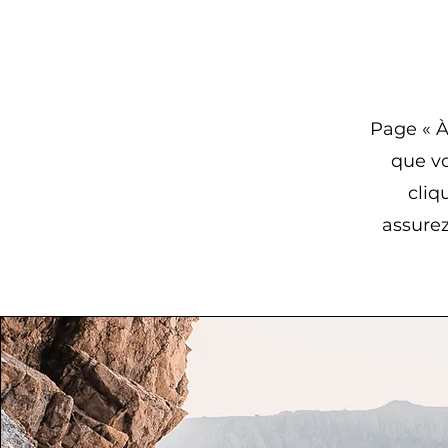
Page « À
que vo
cliq
assurez