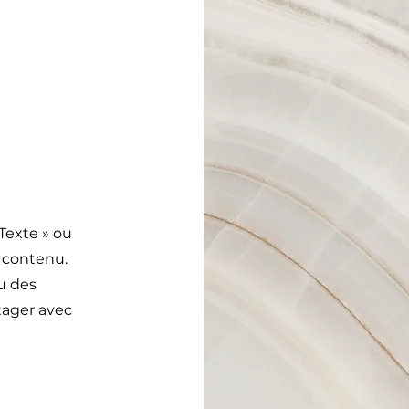
 Texte » ou
e contenu.
u des
tager avec