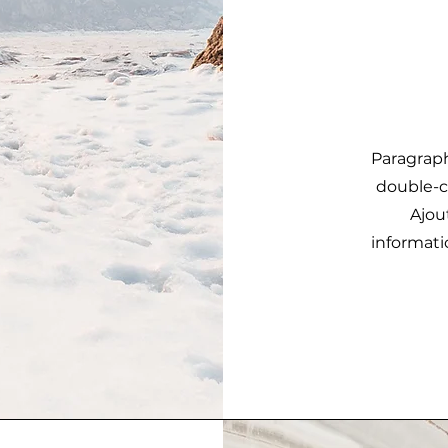
Paragraph
double-cl
Ajou
informati