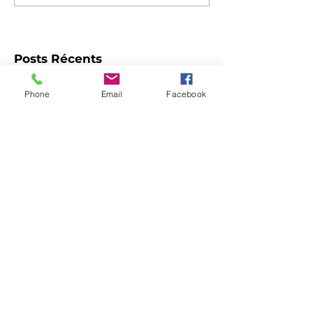
Posts Récents
Phone
Email
Facebook
Anakena x Nike x Rugby Club
Toulon
ANAKENA x NIKE x STADE
TOULOUSAIN Maillot Coupe
d'Europe 24