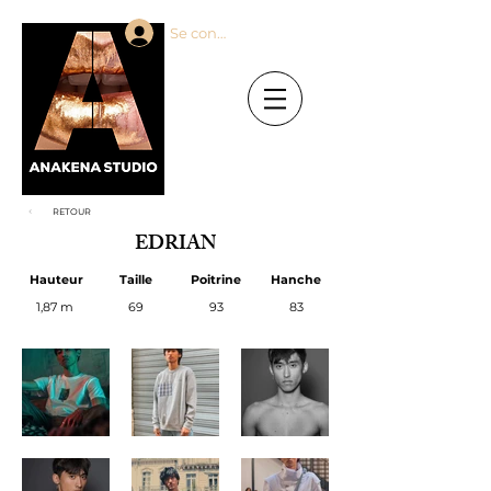
Se connecter
RETOUR
EDRIAN
Hauteur
Taille
Poitrine
Hanche
1,87 m
69
93
83