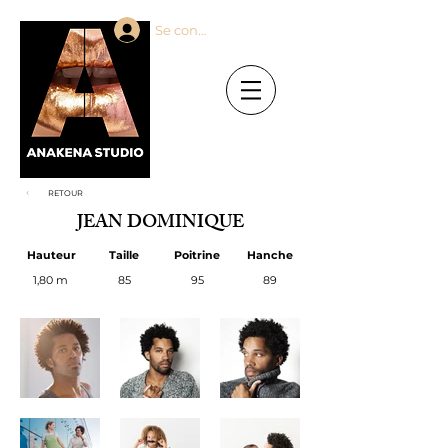
Se connecter
RETOUR
JEAN DOMINIQUE
Hauteur
Taille
Poitrine
Hanche
1,80 m
85
95
89