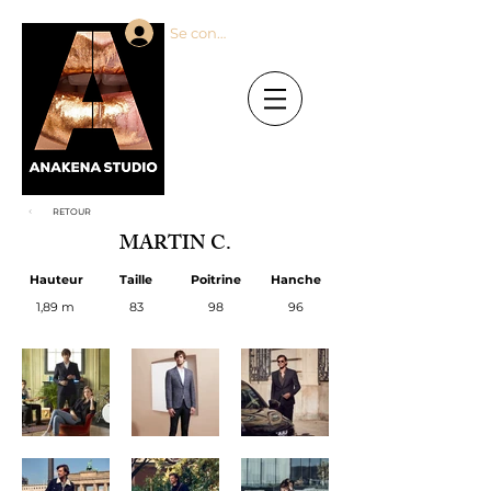
Se connecter
RETOUR
MARTIN C.
Hauteur
Taille
Poitrine
Hanche
1,89 m
83
98
96