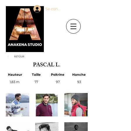
Se connecter
RETOUR
PASCAL L.
Hauteur
Taille
Poitrine
Hanche
1,83 m
77
97
93