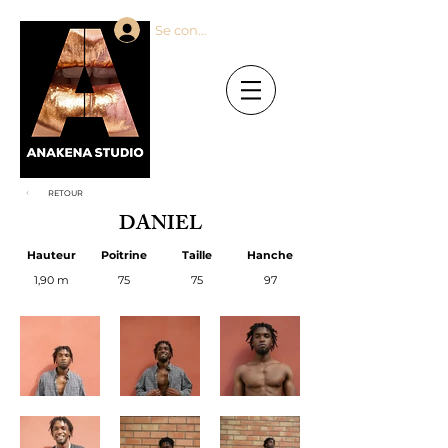
Se connecter
RETOUR
DANIEL
Hauteur
Poitrine
Taille
Hanche
1,90 m
75
75
97