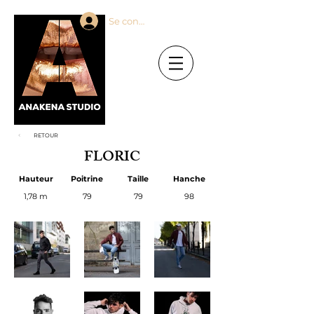
Se connecter
RETOUR
FLORIC
Hauteur
Poitrine
Taille
Hanche
1,78 m
79
79
98