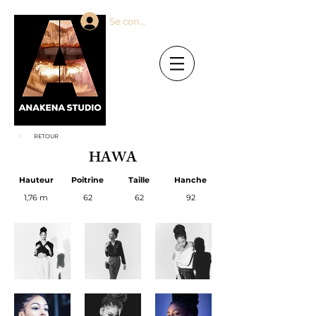
Se connecter
RETOUR
HAWA
Hauteur
Poitrine
Taille
Hanche
1,76 m
62
62
92