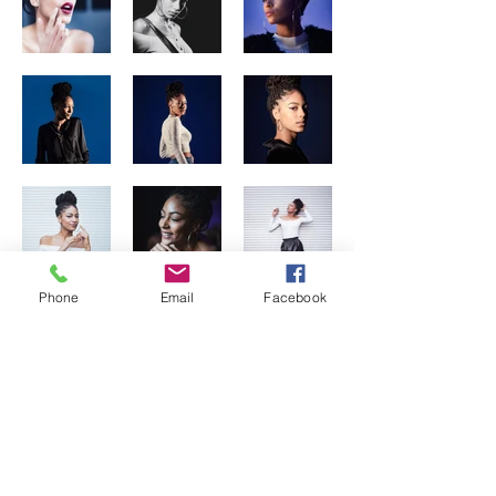
Phone
Email
Facebook
Précédent
Suivant
9, rue caffarelli 31000 Toulouse -
contact@anakenastudio.fr
rgpd
|
mentions légales
|
contact