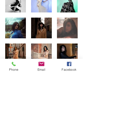
Phone
Email
Facebook
Précédent
Suivant
9, rue caffarelli 31000 Toulouse -
contact@anakenastudio.fr
rgpd
|
mentions légales
|
contact