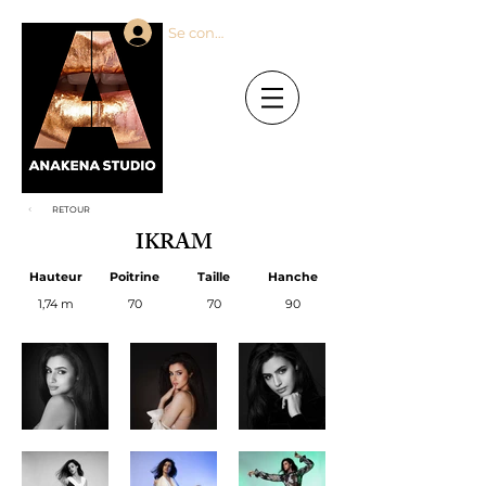
Se connecter
RETOUR
IKRAM
Hauteur
Poitrine
Taille
Hanche
1,74 m
70
70
90