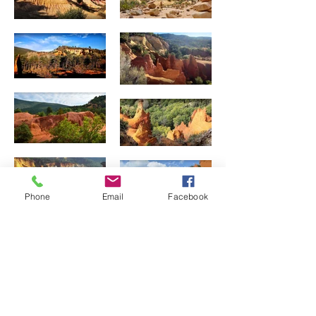
Phone
Email
Facebook
Précédent
Suivant
9, rue caffarelli 31000 Toulouse -
contact@anakenastudio.fr