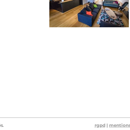
és.
rgpd
|
mentions