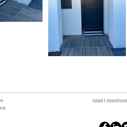
és.
rgpd
|
mentions
ond