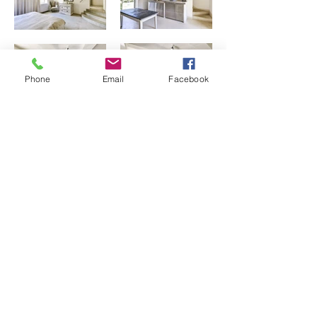
Phone
Email
Facebook
Précédent
Suivant
9, rue caffarelli 31000 Toulouse -
contact@anakenastudio.fr
rgpd
|
mentions légales
|
contact