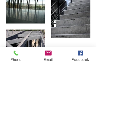
Phone
Email
Facebook
Précédent
Suivant
9, rue caffarelli 31000 Toulouse -
contact@anakenastudio.fr
rgpd
|
mentions légales
|
contact