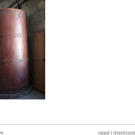
és.
rgpd
|
mentions