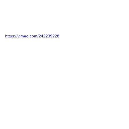
https://vimeo.com/242239228
FILMS
PRODUCTIONS