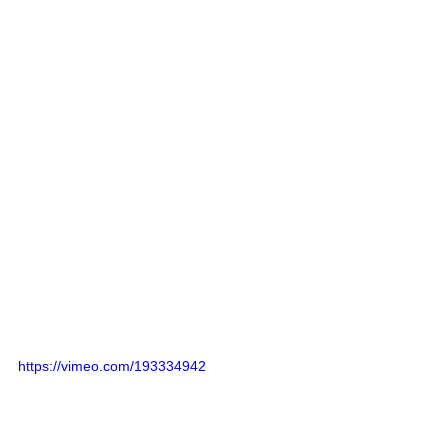
https://vimeo.com/193334942