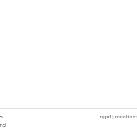
és.
rgpd
|
mentions
ond