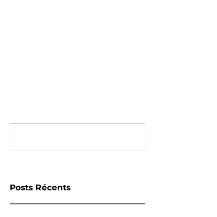
PRODUCTIONS
FILMS
Commentaires
Rédigez un commentaire...
Posts Récents