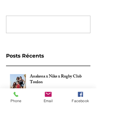
Commentaires
Rédigez un commentaire...
Posts Récents
Anakena x Nike x Rugby Club
Toulon
Phone
Email
Facebook
ANAKENA x NIKE x STADE
TOULOUSAIN Maillot Coupe