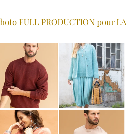
photo FULL PRODUCTION pour LA