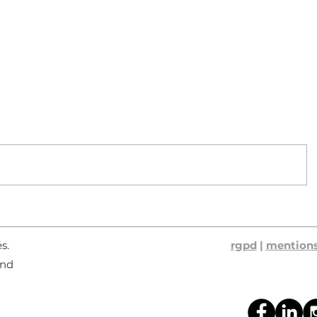
és.
rgpd
|
mentions
ond