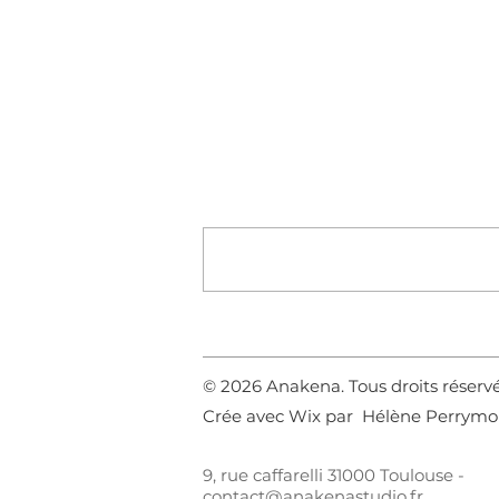
Commentaires
Rédigez un commentaire...
© 2026 Anakena. Tous droits réserv
Crée avec Wix par Hélène Perrym
9, rue caffarelli 31000 Toulouse -
contact@anakenastudio.fr