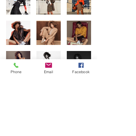
Phone
Email
Facebook
Précédent
Suivant
9, rue caffarelli 31000 Toulouse -
contact@anakenastudio.fr
rgpd
|
mentions légales
|
contact