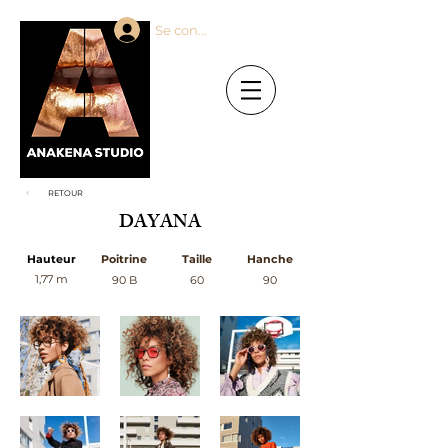
Se connecter
RETOUR
DAYANA
Hauteur
Poitrine
Taille
Hanche
1,77 m
90 B
60
90