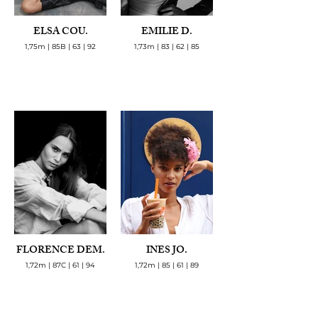
ELSA COU.
EMILIE D.
1,75m | 85B | 63 | 92
1,73m | 83 | 62 | 85
FLORENCE DEM.
INES JO.
1,72m | 87C | 61 | 94
1,72m | 85 | 61 | 89