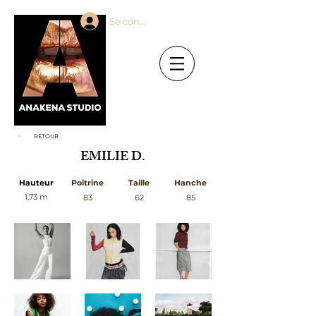
Se connecter
RETOUR
EMILIE D.
Hauteur
Poitrine
Taille
Hanche
1,73 m
83
62
85