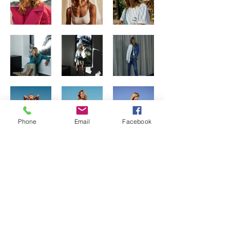
Phone
Email
Facebook
Précédent
Suivant
9, rue caffarelli 31000 Toulouse -
contact@anakenastudio.fr
rgpd
|
mentions légales
|
contact