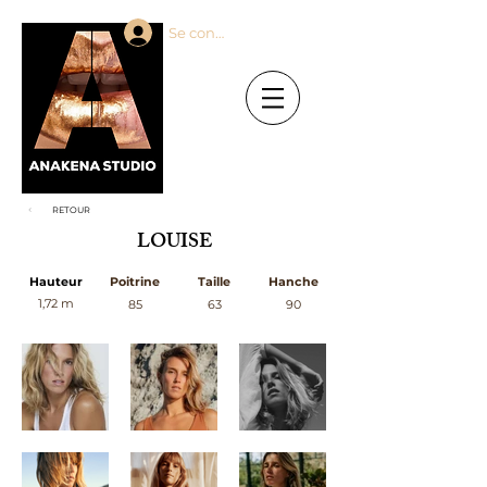
Se connecter
RETOUR
LOUISE
Hauteur
Poitrine
Taille
Hanche
1,72 m
85
63
90