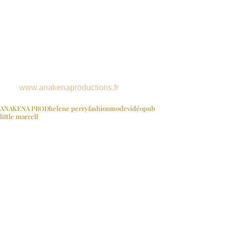
    www.anakenaproductions.fr
Mots-clés :
ANAKENA PROD
helene perry
fashion
mode
vidéo
pub
little marcell
FILMS
PRODUCTIONS
MAKING OF