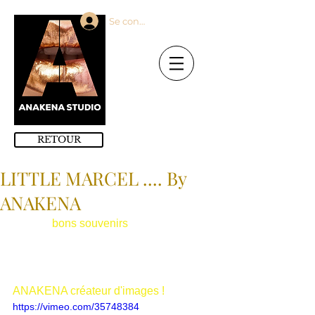
Se connecter
RETOUR
LITTLE MARCEL .... By
ANAKENA
Que de 
bons souvenirs
 avec cette 
marque que nous accompagnons 
depuis des années ! Du casting à la 
prod, de la créa à la réalisation, 
ANAKENA créateur d'images !
https://vimeo.com/35748384