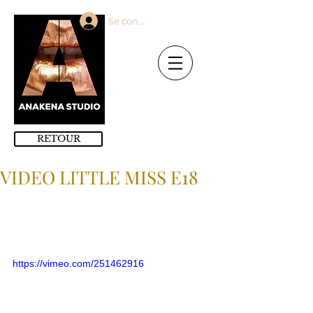
Se connecter
RETOUR
VIDEO LITTLE MISS E18
Full production ANAKENA
Réalisation : Stéphane Dumont de 
Sauret
Photo : Hélène Perry
https://vimeo.com/251462916