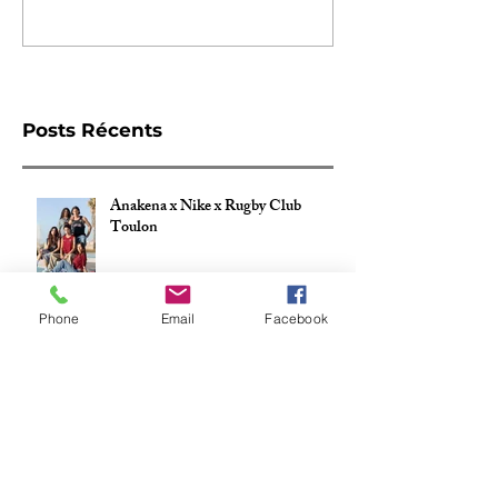
Rédigez un commentaire...
Posts Récents
Anakena x Nike x Rugby Club
Toulon
Phone
Email
Facebook
ANAKENA x NIKE x STADE
TOULOUSAIN Maillot Coupe
d'Europe 24