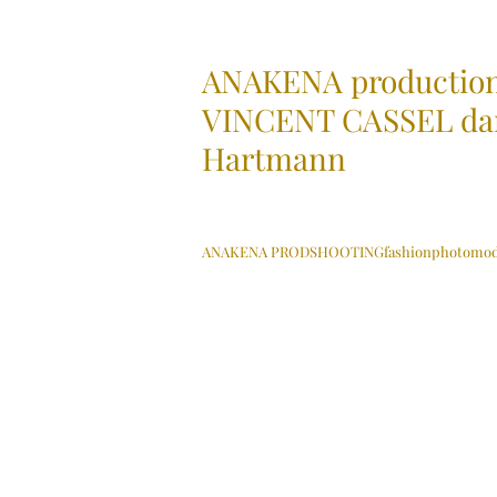
ANAKENA productions
VINCENT CASSEL dan
Hartmann
Mots-clés :
ANAKENA PROD
SHOOTING
fashion
photo
mo
MAGAZINES
PRODUCTIONS
Commentaires