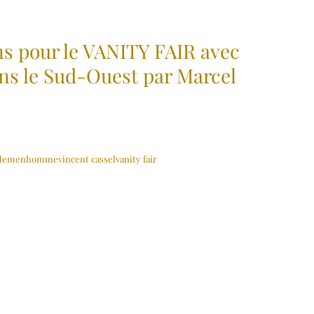
 pour le VANITY FAIR avec
s le Sud-Ouest par Marcel
de
men
homme
vincent cassel
vanity fair