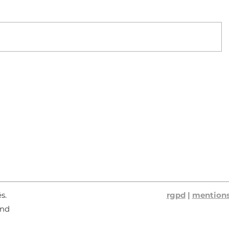
és.
rgpd
|
mentions
ond